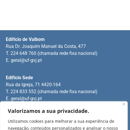
Edifício de Valbom
Rua Dr. Joaquim Manuel da Costa, 477
T. 224 648 760 (chamada rede fixa nacional)
E.
geral@uf-gvj.pt
Edifício Sede
Rua da Igreja, 71 4420-164
T. 224 833 552 (chamada rede fixa nacional)
E.
geral@uf-gvj.pt
Valorizamos a sua privacidade.
Edifício de Jovim
Utilizamos cookies para melhorar a sua experiência de
Rua Manuel Pinto Martins
navegação, conteúdos personalizados e analisar o nosso
T. 224 509 703 (chamada rede fixa nacional)