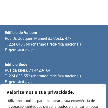
Edifício de Valbom
Rua Dr. Joaquim Manuel da Costa, 477
T. 224 648 760 (chamada rede fixa nacional)
E.
geral@uf-gvj.pt
Edifício Sede
Rua da Igreja, 71 4420-164
T. 224 833 552 (chamada rede fixa nacional)
E.
geral@uf-gvj.pt
Valorizamos a sua privacidade.
Edifício de Jovim
Utilizamos cookies para melhorar a sua experiência de
Rua Manuel Pinto Martins
navegação, conteúdos personalizados e analisar o nosso
T. 224 509 703 (chamada rede fixa nacional)