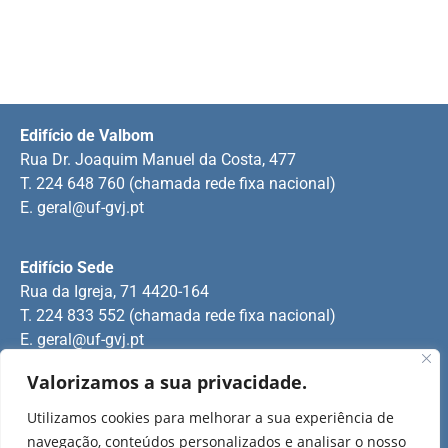
Edifício de Valbom
Rua Dr. Joaquim Manuel da Costa, 477
T. 224 648 760 (chamada rede fixa nacional)
E.
geral@uf-gvj.pt
Edifício Sede
Rua da Igreja, 71 4420-164
T. 224 833 552 (chamada rede fixa nacional)
E.
geral@uf-gvj.pt
Valorizamos a sua privacidade.
Edifício de Jovim
Utilizamos cookies para melhorar a sua experiência de
Rua Manuel Pinto Martins
navegação, conteúdos personalizados e analisar o nosso
T. 224 509 703 (chamada rede fixa nacional)