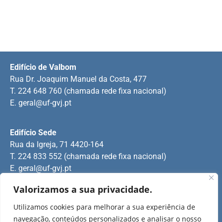
Edifício de Valbom
Rua Dr. Joaquim Manuel da Costa, 477
T. 224 648 760 (chamada rede fixa nacional)
E.
geral@uf-gvj.pt
Edifício Sede
Rua da Igreja, 71 4420-164
T. 224 833 552 (chamada rede fixa nacional)
E.
geral@uf-gvj.pt
Valorizamos a sua privacidade.
Edifício de Jovim
Utilizamos cookies para melhorar a sua experiência de
Rua Manuel Pinto Martins
navegação, conteúdos personalizados e analisar o nosso
T. 224 509 703 (chamada rede fixa nacional)