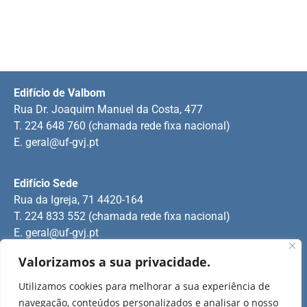
Edifício de Valbom
Rua Dr. Joaquim Manuel da Costa, 477
T. 224 648 760 (chamada rede fixa nacional)
E.
geral@uf-gvj.pt
Edifício Sede
Rua da Igreja, 71 4420-164
T. 224 833 552 (chamada rede fixa nacional)
E.
geral@uf-gvj.pt
Valorizamos a sua privacidade.
Edifício de Jovim
Utilizamos cookies para melhorar a sua experiência de
Rua Manuel Pinto Martins
navegação, conteúdos personalizados e analisar o nosso
T. 224 509 703 (chamada rede fixa nacional)