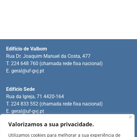
Edifício de Valbom
Rua Dr. Joaquim Manuel da Costa, 477
T. 224 648 760 (chamada rede fixa nacional)
E.
geral@uf-gvj.pt
Edifício Sede
Rua da Igreja, 71 4420-164
T. 224 833 552 (chamada rede fixa nacional)
E.
geral@uf-gvj.pt
Valorizamos a sua privacidade.
Edifício de Jovim
Utilizamos cookies para melhorar a sua experiência de
Rua Manuel Pinto Martins