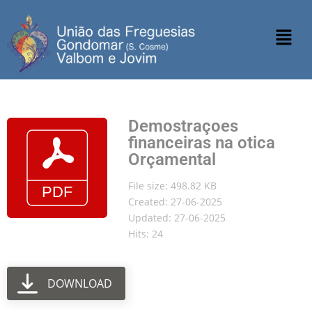
Demostraçoes
financeiras na otica
Orçamental
File size: 498.82 KB
Created: 27-06-2025
Updated: 27-06-2025
Hits: 24
DOWNLOAD