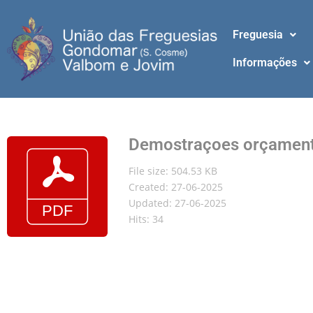
Freguesia
Informações
Demostraçoes orçament
File size: 504.53 KB
Created: 27-06-2025
Updated: 27-06-2025
Hits: 34