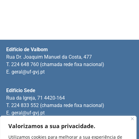
Edifício de Valbom
Rua Dr. Joaquim Manuel da Costa, 477
T. 224 648 760 (chamada rede fixa nacional)
E.
geral@uf-gvj.pt
Edifício Sede
Rua da Igreja, 71 4420-164
T. 224 833 552 (chamada rede fixa nacional)
E.
geral@uf-gvj.pt
Valorizamos a sua privacidade.
Edifício de Jovim
Utilizamos cookies para melhorar a sua experiência de
Rua Manuel Pinto Martins