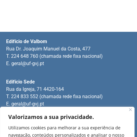
Edifício de Valbom
Rua Dr. Joaquim Manuel da Costa, 477
T. 224 648 760 (chamada rede fixa nacional)
E.
geral@uf-gvj.pt
Edifício Sede
Rua da Igreja, 71 4420-164
T. 224 833 552 (chamada rede fixa nacional)
E.
geral@uf-gvj.pt
Valorizamos a sua privacidade.
Edifício de Jovim
Utilizamos cookies para melhorar a sua experiência de
Rua Manuel Pinto Martins
navegação, conteúdos personalizados e analisar o nosso
T. 224 509 703 (chamada rede fixa nacional)