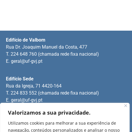
Edifício de Valbom
Rua Dr. Joaquim Manuel da Costa, 477
T. 224 648 760 (chamada rede fixa nacional)
E.
geral@uf-gvj.pt
Edifício Sede
Rua da Igreja, 71 4420-164
T. 224 833 552 (chamada rede fixa nacional)
E.
geral@uf-gvj.pt
Valorizamos a sua privacidade.
Edifício de Jovim
Utilizamos cookies para melhorar a sua experiência de
Rua Manuel Pinto Martins
navegação, conteúdos personalizados e analisar o nosso
T. 224 509 703 (chamada rede fixa nacional)