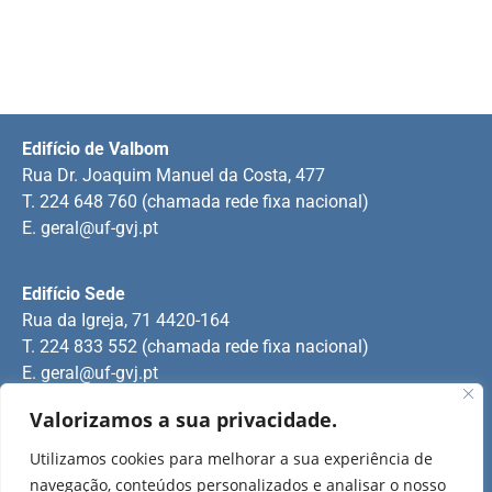
Edifício de Valbom
Rua Dr. Joaquim Manuel da Costa, 477
T. 224 648 760 (chamada rede fixa nacional)
E.
geral@uf-gvj.pt
Edifício Sede
Rua da Igreja, 71 4420-164
T. 224 833 552 (chamada rede fixa nacional)
E.
geral@uf-gvj.pt
Valorizamos a sua privacidade.
Edifício de Jovim
Utilizamos cookies para melhorar a sua experiência de
Rua Manuel Pinto Martins
navegação, conteúdos personalizados e analisar o nosso
T. 224 509 703 (chamada rede fixa nacional)