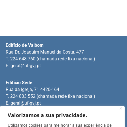
Edifício de Valbom
Rua Dr. Joaquim Manuel da Costa, 477
T. 224 648 760 (chamada rede fixa nacional)
E.
geral@uf-gvj.pt
Edifício Sede
Rua da Igreja, 71 4420-164
T. 224 833 552 (chamada rede fixa nacional)
E.
geral@uf-gvj.pt
Valorizamos a sua privacidade.
Edifício de Jovim
Utilizamos cookies para melhorar a sua experiência de
Rua Manuel Pinto Martins