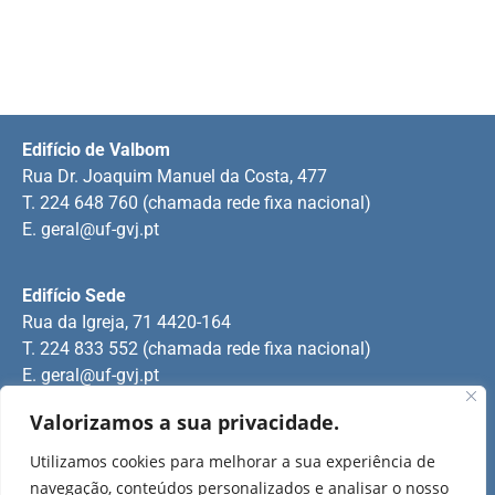
Edifício de Valbom
Rua Dr. Joaquim Manuel da Costa, 477
T. 224 648 760 (chamada rede fixa nacional)
E.
geral@uf-gvj.pt
Edifício Sede
Rua da Igreja, 71 4420-164
T. 224 833 552 (chamada rede fixa nacional)
E.
geral@uf-gvj.pt
Valorizamos a sua privacidade.
Edifício de Jovim
Utilizamos cookies para melhorar a sua experiência de
Rua Manuel Pinto Martins
navegação, conteúdos personalizados e analisar o nosso
T. 224 509 703 (chamada rede fixa nacional)