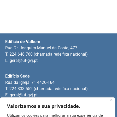
Edifício de Valbom
Rua Dr. Joaquim Manuel da Costa, 477
T. 224 648 760 (chamada rede fixa nacional)
E.
geral@uf-gvj.pt
Edifício Sede
Rua da Igreja, 71 4420-164
T. 224 833 552 (chamada rede fixa nacional)
E.
geral@uf-gvj.pt
Valorizamos a sua privacidade.
Edifício de Jovim
Utilizamos cookies para melhorar a sua experiência de
Rua Manuel Pinto Martins