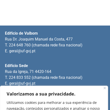
Edifício de Valbom
Rua Dr. Joaquim Manuel da Costa, 477
T. 224 648 760 (chamada rede fixa nacional)
E.
geral@uf-gvj.pt
Edifício Sede
Rua da Igreja, 71 4420-164
T. 224 833 552 (chamada rede fixa nacional)
E.
geral@uf-gvj.pt
Valorizamos a sua privacidade.
Edifício de Jovim
Utilizamos cookies para melhorar a sua experiência de
Rua Manuel Pinto Martins
navegação, conteúdos personalizados e analisar o nosso
T. 224 509 703 (chamada rede fixa nacional)