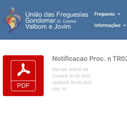
Freguesia
Informações
Notificacao Proc. n TR
File size: 878.45 KB
Created: 03-06-2025
Updated: 03-06-2025
Hits: 35