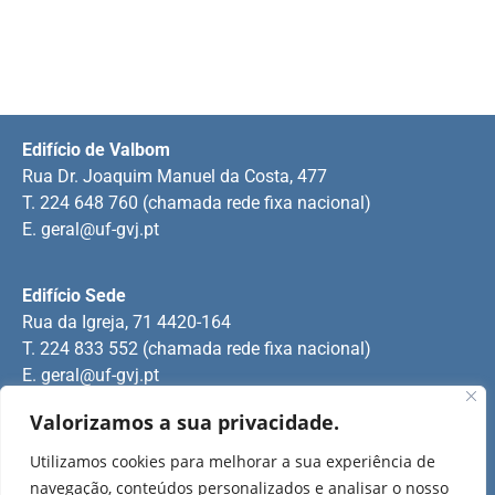
Edifício de Valbom
Rua Dr. Joaquim Manuel da Costa, 477
T. 224 648 760 (chamada rede fixa nacional)
E.
geral@uf-gvj.pt
Edifício Sede
Rua da Igreja, 71 4420-164
T. 224 833 552 (chamada rede fixa nacional)
E.
geral@uf-gvj.pt
Valorizamos a sua privacidade.
Edifício de Jovim
Utilizamos cookies para melhorar a sua experiência de
Rua Manuel Pinto Martins
navegação, conteúdos personalizados e analisar o nosso
T. 224 509 703 (chamada rede fixa nacional)