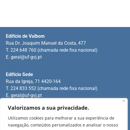
Edifício de Valbom
Rua Dr. Joaquim Manuel da Costa, 477
T. 224 648 760 (chamada rede fixa nacional)
E.
geral@uf-gvj.pt
Edifício Sede
Rua da Igreja, 71 4420-164
T. 224 833 552 (chamada rede fixa nacional)
E.
geral@uf-gvj.pt
Valorizamos a sua privacidade.
Edifício de Jovim
Utilizamos cookies para melhorar a sua experiência de
Rua Manuel Pinto Martins
navegação, conteúdos personalizados e analisar o nosso
T. 224 509 703 (chamada rede fixa nacional)