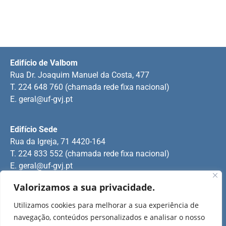
Edifício de Valbom
Rua Dr. Joaquim Manuel da Costa, 477
T. 224 648 760 (chamada rede fixa nacional)
E.
geral@uf-gvj.pt
Edifício Sede
Rua da Igreja, 71 4420-164
T. 224 833 552 (chamada rede fixa nacional)
E.
geral@uf-gvj.pt
Valorizamos a sua privacidade.
Edifício de Jovim
Utilizamos cookies para melhorar a sua experiência de
Rua Manuel Pinto Martins
navegação, conteúdos personalizados e analisar o nosso
T. 224 509 703 (chamada rede fixa nacional)