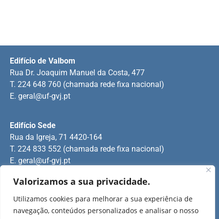
Edifício de Valbom
Rua Dr. Joaquim Manuel da Costa, 477
T. 224 648 760 (chamada rede fixa nacional)
E.
geral@uf-gvj.pt
Edifício Sede
Rua da Igreja, 71 4420-164
T. 224 833 552 (chamada rede fixa nacional)
E.
geral@uf-gvj.pt
Valorizamos a sua privacidade.
Edifício de Jovim
Utilizamos cookies para melhorar a sua experiência de
Rua Manuel Pinto Martins
navegação, conteúdos personalizados e analisar o nosso
T. 224 509 703 (chamada rede fixa nacional)