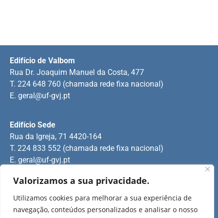
Edifício de Valbom
Rua Dr. Joaquim Manuel da Costa, 477
T. 224 648 760 (chamada rede fixa nacional)
E.
geral@uf-gvj.pt
Edifício Sede
Rua da Igreja, 71 4420-164
T. 224 833 552 (chamada rede fixa nacional)
E.
geral@uf-gvj.pt
Valorizamos a sua privacidade.
Edifício de Jovim
Utilizamos cookies para melhorar a sua experiência de
Rua Manuel Pinto Martins
navegação, conteúdos personalizados e analisar o nosso
T. 224 509 703 (chamada rede fixa nacional)