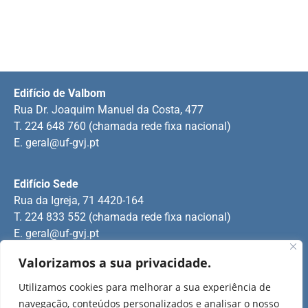
Edifício de Valbom
Rua Dr. Joaquim Manuel da Costa, 477
T. 224 648 760 (chamada rede fixa nacional)
E.
geral@uf-gvj.pt
Edifício Sede
Rua da Igreja, 71 4420-164
T. 224 833 552 (chamada rede fixa nacional)
E.
geral@uf-gvj.pt
Valorizamos a sua privacidade.
Edifício de Jovim
Utilizamos cookies para melhorar a sua experiência de
Rua Manuel Pinto Martins
navegação, conteúdos personalizados e analisar o nosso
T. 224 509 703 (chamada rede fixa nacional)