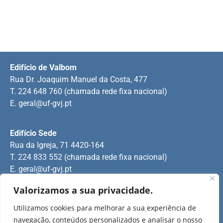
Edifício de Valbom
Rua Dr. Joaquim Manuel da Costa, 477
T. 224 648 760 (chamada rede fixa nacional)
E.
geral@uf-gvj.pt
Edifício Sede
Rua da Igreja, 71 4420-164
T. 224 833 552 (chamada rede fixa nacional)
E.
geral@uf-gvj.pt
Valorizamos a sua privacidade.
Edifício de Jovim
Utilizamos cookies para melhorar a sua experiência de
Rua Manuel Pinto Martins
navegação, conteúdos personalizados e analisar o nosso
T. 224 509 703 (chamada rede fixa nacional)