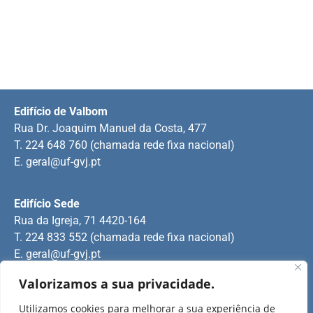
Edifício de Valbom
Rua Dr. Joaquim Manuel da Costa, 477
T. 224 648 760 (chamada rede fixa nacional)
E.
geral@uf-gvj.pt
Edifício Sede
Rua da Igreja, 71 4420-164
T. 224 833 552 (chamada rede fixa nacional)
E.
geral@uf-gvj.pt
Valorizamos a sua privacidade.
Edifício de Jovim
Utilizamos cookies para melhorar a sua experiência de
Rua Manuel Pinto Martins