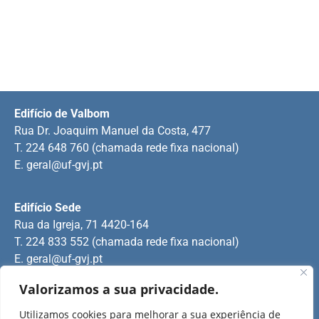
Edifício de Valbom
Rua Dr. Joaquim Manuel da Costa, 477
T. 224 648 760 (chamada rede fixa nacional)
E.
geral@uf-gvj.pt
Edifício Sede
Rua da Igreja, 71 4420-164
T. 224 833 552 (chamada rede fixa nacional)
E.
geral@uf-gvj.pt
Valorizamos a sua privacidade.
Edifício de Jovim
Utilizamos cookies para melhorar a sua experiência de
Rua Manuel Pinto Martins