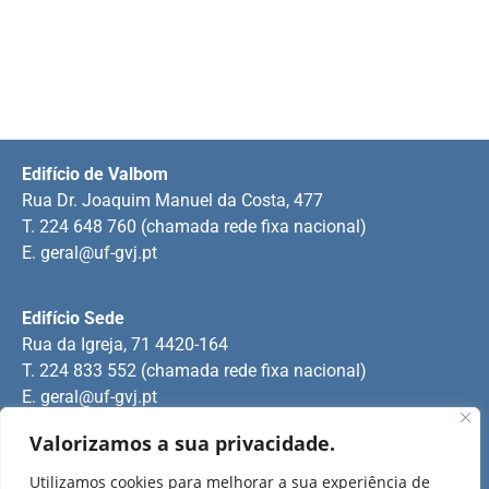
Edifício de Valbom
Rua Dr. Joaquim Manuel da Costa, 477
T. 224 648 760 (chamada rede fixa nacional)
E.
geral@uf-gvj.pt
Edifício Sede
Rua da Igreja, 71 4420-164
T. 224 833 552 (chamada rede fixa nacional)
E.
geral@uf-gvj.pt
Valorizamos a sua privacidade.
Edifício de Jovim
Utilizamos cookies para melhorar a sua experiência de
Rua Manuel Pinto Martins