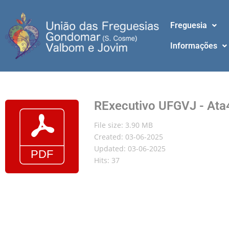
Freguesia
Informações
RExecutivo UFGVJ - Ata
File size: 3.90 MB
Created: 03-06-2025
Updated: 03-06-2025
Hits: 37