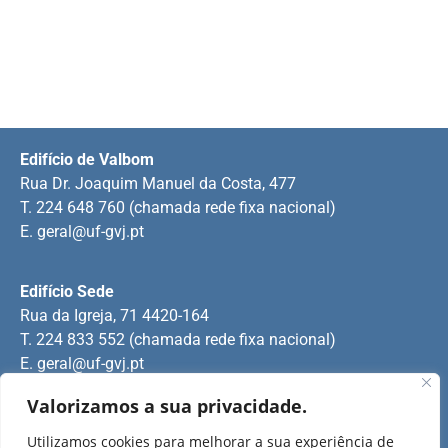
Edifício de Valbom
Rua Dr. Joaquim Manuel da Costa, 477
T. 224 648 760 (chamada rede fixa nacional)
E.
geral@uf-gvj.pt
Edifício Sede
Rua da Igreja, 71 4420-164
T. 224 833 552 (chamada rede fixa nacional)
E.
geral@uf-gvj.pt
Valorizamos a sua privacidade.
Edifício de Jovim
Utilizamos cookies para melhorar a sua experiência de
Rua Manuel Pinto Martins