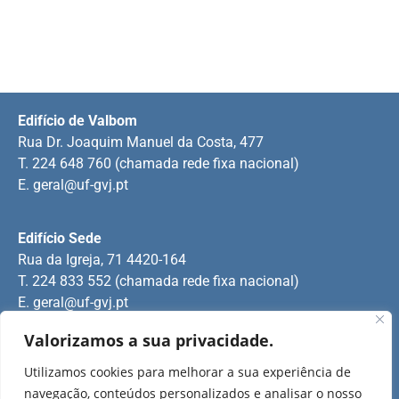
Edifício de Valbom
Rua Dr. Joaquim Manuel da Costa, 477
T. 224 648 760 (chamada rede fixa nacional)
E.
geral@uf-gvj.pt
Edifício Sede
Rua da Igreja, 71 4420-164
T. 224 833 552 (chamada rede fixa nacional)
E.
geral@uf-gvj.pt
Valorizamos a sua privacidade.
Edifício de Jovim
Utilizamos cookies para melhorar a sua experiência de
Rua Manuel Pinto Martins
navegação, conteúdos personalizados e analisar o nosso
T. 224 509 703 (chamada rede fixa nacional)