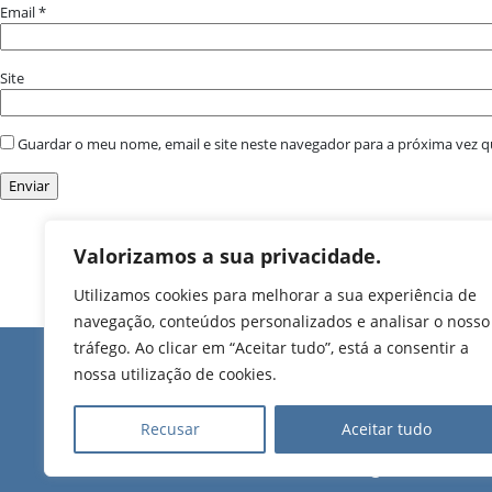
Email
*
Site
Guardar o meu nome, email e site neste navegador para a próxima vez 
Valorizamos a sua privacidade.
Utilizamos cookies para melhorar a sua experiência de
navegação, conteúdos personalizados e analisar o nosso
tráfego. Ao clicar em “Aceitar tudo”, está a consentir a
Edifício de Jovim
nossa utilização de cookies.
Rua Manuel Pinto Mart
T. 224 509 703 (chamad
Recusar
Aceitar tudo
nacional)
2025 Todos os direitos
reservados.
E.
geral@uf-gvj.pt