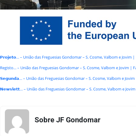
𝗣𝗿𝗼𝗷𝗲𝘁𝗼… – União das Freguesias Gondomar – S. Cosme, Valbom e Jovim 
Registo… – União das Freguesias Gondomar – S. Cosme, Valbom e Jovim | 
𝗦𝗲𝗴𝘂𝗻𝗱𝗮… – União das Freguesias Gondomar – S. Cosme, Valbom e Jovi
𝗡𝗲𝘄𝘀𝗹𝗲𝘁𝘁… – União das Freguesias Gondomar – S. Cosme, Valbom e Jovi
Sobre JF Gondomar