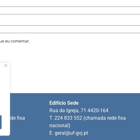
que eu comentar.
Edifício Sede
ins
Rua da Igreja, 71 4420-164
a rede fixa
T. 224 833 552 (chamada rede fixa
nacional)
E.
geral@uf-gvj.pt