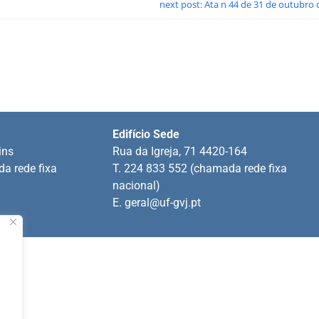
next post: Ata n 44 de 31 de outubro 
Edifício Sede
ins
Rua da Igreja, 71 4420-164
a rede fixa
T. 224 833 552 (chamada rede fixa
nacional)
E.
geral@uf-gvj.pt