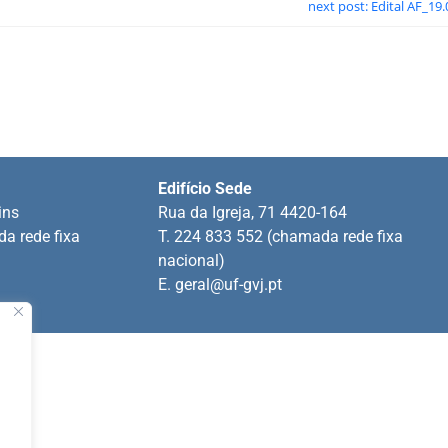
next post: Edital AF_19
Edifício Sede
ins
Rua da Igreja, 71 4420-164
a rede fixa
T. 224 833 552 (chamada rede fixa
nacional)
E.
geral@uf-gvj.pt