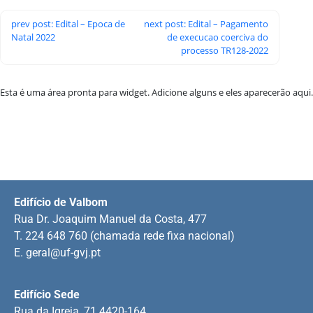
prev post: Edital – Epoca de
next post: Edital – Pagamento
Natal 2022
de execucao coerciva do
processo TR128-2022
Esta é uma área pronta para widget. Adicione alguns e eles aparecerão aqui.
Edifício de Valbom
Rua Dr. Joaquim Manuel da Costa, 477
T. 224 648 760 (chamada rede fixa nacional)
E.
geral@uf-gvj.pt
Edifício Sede
Rua da Igreja, 71 4420-164