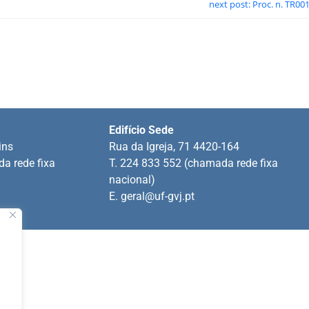
next post: Proc. n. TR00
Edifício Sede
ins
Rua da Igreja, 71 4420-164
a rede fixa
T. 224 833 552 (chamada rede fixa
nacional)
E.
geral@uf-gvj.pt