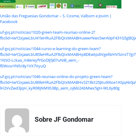
União das Freguesias Gondomar – S. Cosme, Valbom e Jovim |
Facebook
uf-gvj.pt/noticias/1020-green-team-reuniao-online-2?
fbclid=IwY2xjawLbU41leHRuA2FlbQIxMAABHuwwrNws5wrA0pF431G5gBQj
uf-gvj.pt/noticias/1044-curso-e-learning-do-green-team?
fbclid=IwY2xjawLbU85leHRuA2FlbQIxMAABHp8DEwtpdiVgel9zHV5znsT7gi7
1NSO-Lckaa_m8ereyfYGoDlj5J07uNiB_aem_-
fEWxsvYNfcI8y1VX7VyuQ
uf-gvj.pt/noticias/1046-reuniao-online-do-projeto-green-team?
fbclid=IwY2xjawLbU89leHRuA2FlbQIxMAABHvSZ1Bct25Jitu9I6oe1ASjqAk0ja
lH2VvZwd3jqH_kyR0RjNM9S3Bp_aem_oj66I2AbMwx5gH-WL6y80g
Sobre JF Gondomar