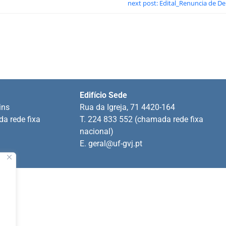
next post: Edital_Renuncia de D
Edifício Sede
ins
Rua da Igreja, 71 4420-164
a rede fixa
T. 224 833 552 (chamada rede fixa
nacional)
E.
geral@uf-gvj.pt