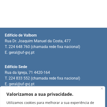
Edifício de Valbom
Rua Dr. Joaquim Manuel da Costa, 477
T. 224 648 760 (chamada rede fixa nacional)
E.
geral@uf-gvj.pt
Edifício Sede
Rua da Igreja, 71 4420-164
T. 224 833 552 (chamada rede fixa nacional)
E.
geral@uf-gvj.pt
Valorizamos a sua privacidade.
Edifício de Jovim
Utilizamos cookies para melhorar a sua experiência de
Rua Manuel Pinto Martins