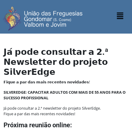
𝗝𝗮́ 𝗽𝗼𝗱𝗲 𝗰𝗼𝗻𝘀𝘂𝗹𝘁𝗮𝗿 𝗮 𝟮.ª
𝗡𝗲𝘄𝘀𝗹𝗲𝘁𝘁𝗲𝗿 𝗱𝗼 𝗽𝗿𝗼𝗷𝗲𝘁𝗼
𝗦𝗶𝗹𝘃𝗲𝗿𝗘𝗱𝗴𝗲
𝗙𝗶𝗾𝘂𝗲 𝗮 𝗽𝗮𝗿 𝗱𝗮𝘀 𝗺𝗮𝗶𝘀 𝗿𝗲𝗰𝗲𝗻𝘁𝗲𝘀 𝗻𝗼𝘃𝗶𝗱𝗮𝗱𝗲𝘀!
SILVEREDGE: CAPACITAR ADULTOS COM MAIS DE 55 ANOS PARA O
SUCESSO PROFISSIONAL
Já pode consultar a 2.ª newsletter do projeto SilverEdge.
Fique a par das mais recentes novidades!
Próxima reunião online: