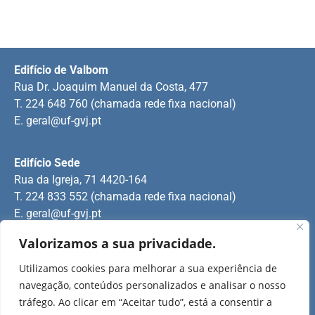
Edifício de Valbom
Rua Dr. Joaquim Manuel da Costa, 477
T. 224 648 760 (chamada rede fixa nacional)
E.
geral@uf-gvj.pt
Edifício Sede
Rua da Igreja, 71 4420-164
T. 224 833 552 (chamada rede fixa nacional)
E.
geral@uf-gvj.pt
Valorizamos a sua privacidade.
Edifício de Jovim
Utilizamos cookies para melhorar a sua experiência de
Rua Manuel Pinto Martins
navegação, conteúdos personalizados e analisar o nosso
T. 224 509 703 (chamada rede fixa nacional)
tráfego. Ao clicar em “Aceitar tudo”, está a consentir a
E.
geral@uf-gvj.pt