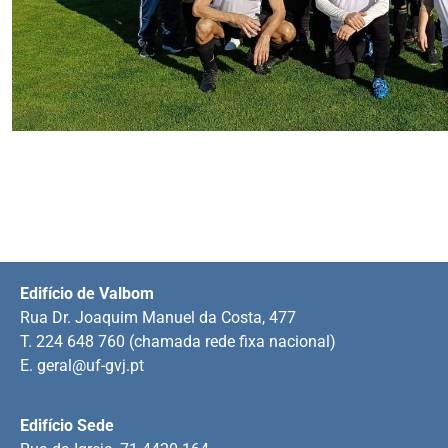
Edifício de Valbom
Rua Dr. Joaquim Manuel da Costa, 477
T. 224 648 760 (chamada rede fixa nacional)
E.
geral@uf-gvj.pt
Edifício Sede