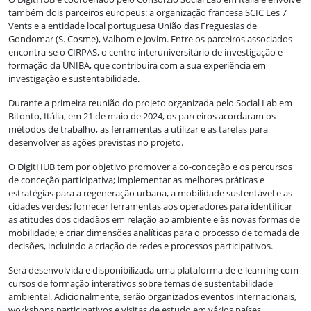
também dois parceiros europeus: a organização francesa SCIC Les 7
Vents e a entidade local portuguesa União das Freguesias de
Gondomar (S. Cosme), Valbom e Jovim. Entre os parceiros associados
encontra-se o CIRPAS, o centro interuniversitário de investigação e
formação da UNIBA, que contribuirá com a sua experiência em
investigação e sustentabilidade.
Durante a primeira reunião do projeto organizada pelo Social Lab em
Bitonto, Itália, em 21 de maio de 2024, os parceiros acordaram os
métodos de trabalho, as ferramentas a utilizar e as tarefas para
desenvolver as ações previstas no projeto.
O DigitHUB tem por objetivo promover a co-conceção e os percursos
de conceção participativa; implementar as melhores práticas e
estratégias para a regeneração urbana, a mobilidade sustentável e as
cidades verdes; fornecer ferramentas aos operadores para identificar
as atitudes dos cidadãos em relação ao ambiente e às novas formas de
mobilidade; e criar dimensões analíticas para o processo de tomada de
decisões, incluindo a criação de redes e processos participativos.
Será desenvolvida e disponibilizada uma plataforma de e-learning com
cursos de formação interativos sobre temas de sustentabilidade
ambiental. Adicionalmente, serão organizados eventos internacionais,
workshops participativos e visitas de estudo em vários países