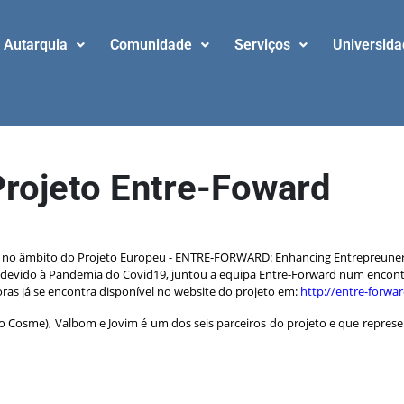
Autarquia
Comunidade
Serviços
Universid
Projeto Entre-Foward
ponível no website do programa europeu
ada no âmbito do Projeto Europeu - ENTRE-FORWARD: Enhancing Entrepreuner
 devido à Pandemia do Covid19, juntou a equipa Entre-Forward num encontr
s já se encontra disponível no website do projeto em:
http://entre-forwar
o Cosme), Valbom e Jovim é um dos seis parceiros do projeto e que repres