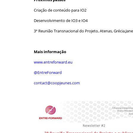
Criação de conteúdo para IO2
Desenvolvimento de IO3 e IO4
3ª Reunião Transnacional do Projeto, Atenas, Grécia,Jane
Mais informação
www.entreforward.eu
@EntreForward
contact@coopjeunes.com