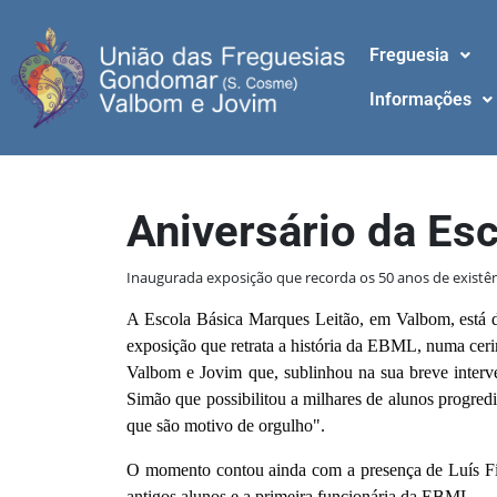
Freguesia
Informações
Aniversário da Es
Inaugurada exposição que recorda os 50 anos de existê
A Escola Básica Marques Leitão, em Valbom, está de
exposição que retrata a história da EBML, numa ce
Valbom e Jovim que, sublinhou na sua breve interv
Simão que possibilitou a milhares de alunos progred
que são motivo de orgulho".
O momento contou ainda com a presença de Luís Fili
antigos alunos e a primeira funcionária da EBML.