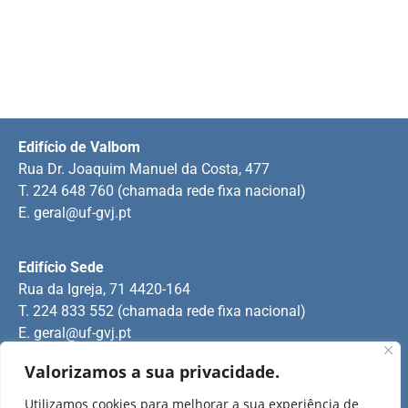
Edifício de Valbom
Rua Dr. Joaquim Manuel da Costa, 477
T. 224 648 760 (chamada rede fixa nacional)
E.
geral@uf-gvj.pt
Edifício Sede
Rua da Igreja, 71 4420-164
T. 224 833 552 (chamada rede fixa nacional)
E.
geral@uf-gvj.pt
Valorizamos a sua privacidade.
Edifício de Jovim
Utilizamos cookies para melhorar a sua experiência de