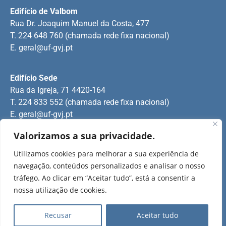
Edifício de Valbom
Rua Dr. Joaquim Manuel da Costa, 477
T. 224 648 760 (chamada rede fixa nacional)
E.
geral@uf-gvj.pt
Edifício Sede
Rua da Igreja, 71 4420-164
T. 224 833 552 (chamada rede fixa nacional)
E.
geral@uf-gvj.pt
Valorizamos a sua privacidade.
Edifício de Jovim
Utilizamos cookies para melhorar a sua experiência de
Rua Manuel Pinto Martins
navegação, conteúdos personalizados e analisar o nosso
T. 224 509 703 (chamada rede fixa nacional)
tráfego. Ao clicar em “Aceitar tudo”, está a consentir a
E.
geral@uf-gvj.pt
nossa utilização de cookies.
Recusar
Aceitar tudo
2025 Todos os direitos reservados.