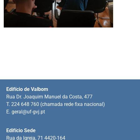
Edifício de Valbom
Rua Dr. Joaquim Manuel da Costa, 477
T. 224 648 760 (chamada rede fixa nacional)
E.
geral@uf-gvj.pt
Edifício Sede
Rua da Igreja, 71 4420-164