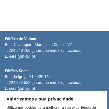
Edifício de Valbom
Rua Dr. Joaquim Manuel da Costa, 477
T. 224 648 760 (chamada rede fixa nacional)
E.
geral@uf-gvj.pt
Edifício Sede
Rua da Igreja, 71 4420-164
T. 224 833 552 (chamada rede fixa nacional)
E.
geral@uf-gvj.pt
Valorizamos a sua privacidade.
Edifício de Jovim
Utilizamos cookies para melhorar a sua experiência de
Rua Manuel Pinto Martins