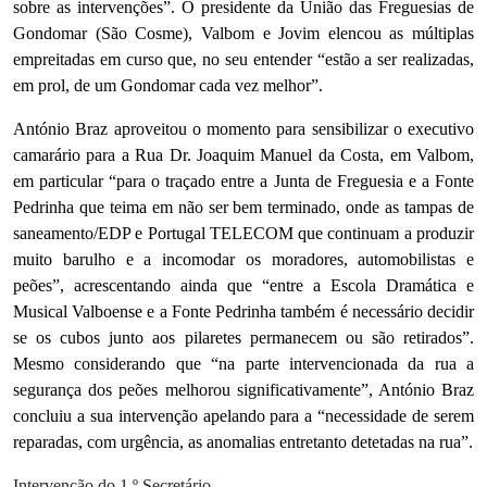
sobre as intervenções”. O presidente da União das Freguesias de
Gondomar (São Cosme), Valbom e Jovim elencou as múltiplas
empreitadas em curso que, no seu entender “estão a ser realizadas,
em prol, de um Gondomar cada vez melhor”.
António Braz aproveitou o momento para sensibilizar o executivo
camarário para a Rua Dr. Joaquim Manuel da Costa, em Valbom,
em particular “para o traçado entre a Junta de Freguesia e a Fonte
Pedrinha que teima em não ser bem terminado, onde as tampas de
saneamento/EDP e Portugal TELECOM que continuam a produzir
muito barulho e a incomodar os moradores, automobilistas e
peões”, acrescentando ainda que “entre a Escola Dramática e
Musical Valboense e a Fonte Pedrinha também é necessário decidir
se os cubos junto aos pilaretes permanecem ou são retirados”.
Mesmo considerando que “na parte intervencionada da rua a
segurança dos peões melhorou significativamente”, António Braz
concluiu a sua intervenção apelando para a “necessidade de serem
reparadas, com urgência, as anomalias entretanto detetadas na rua”.
Intervenção do 1.º Secretário