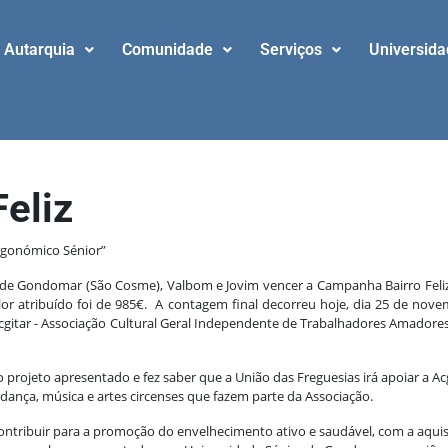
Autarquia
Comunidade
Serviços
Universid
eliz
rgonómico Sénior”
 de Gondomar (São Cosme), Valbom e Jovim vencer a Campanha Bairro Feliz
alor atribuído foi de 985€. A contagem final decorreu hoje, dia 25 de n
gitar - Associação Cultural Geral Independente de Trabalhadores Amadores
rojeto apresentado e fez saber que a União das Freguesias irá apoiar a Acg
 dança, música e artes circenses que fazem parte da Associação.
ontribuir para a promoção do envelhecimento ativo e saudável, com a aquis