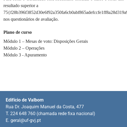
resultado superior a
75{f28b396f3852d30e6f92a350fa6cb0abf865adefccfe1ff8a28d319a
nos questionários de avaliação.
Plano de curso
Módulo 1 – Mesas de voto: Disposições Gerais
Módulo 2 – Operações
Módulo 3 - Apuramento
Edifício de Valbom
Rua Dr. Joaquim Manuel da Costa, 477
T. 224 648 760 (chamada rede fixa nacional)
E.
geral@uf-gvj.pt