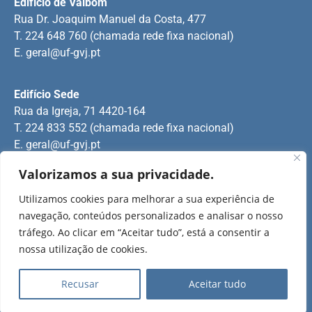
Edifício de Valbom
Rua Dr. Joaquim Manuel da Costa, 477
T. 224 648 760 (chamada rede fixa nacional)
E.
geral@uf-gvj.pt
Edifício Sede
Rua da Igreja, 71 4420-164
T. 224 833 552 (chamada rede fixa nacional)
E.
geral@uf-gvj.pt
Valorizamos a sua privacidade.
Edifício de Jovim
Utilizamos cookies para melhorar a sua experiência de
Rua Manuel Pinto Martins
navegação, conteúdos personalizados e analisar o nosso
T. 224 509 703 (chamada rede fixa nacional)
tráfego. Ao clicar em “Aceitar tudo”, está a consentir a
E.
geral@uf-gvj.pt
nossa utilização de cookies.
Recusar
Aceitar tudo
2025 Todos os direitos reservados.