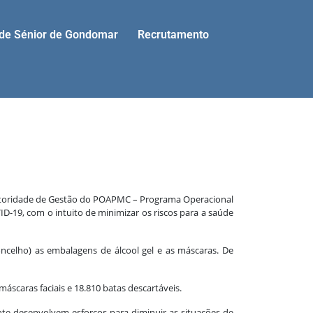
ade Sénior de Gondomar
Recrutamento
Autoridade de Gestão do POAPMC – Programa Operacional
D-19, com o intuito de minimizar os riscos para a saúde
celho) as embalagens de álcool gel e as máscaras. De
máscaras faciais e 18.810 batas descartáveis.
te desenvolvem esforços para diminuir as situações de