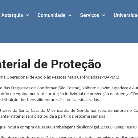
Autarquia
Comunidade
Serviços
Universid
terial de Proteção
rama Operacional de Apoio às Pessoas Mais Carênciadas (POAPMC)
nião das Freguesias de Gondomar (São Cosme), Valbom e Jovim agradece à 
buição de equipamento de proteção individual de prevenção da doença COVI
tribuição dos bens alimentares às famílias sinalizadas.
através da Santa Casa da Misericórdia de Gondomar (coordenadora no Con
nte material será distribuída a partir da próxima semana.
ue inclui a compra de 30.000 embalagens de álcool gel, 27.000 luvas, 18.810 
ão visa garantir a proteção e a segurança de todos aqueles que diariamen